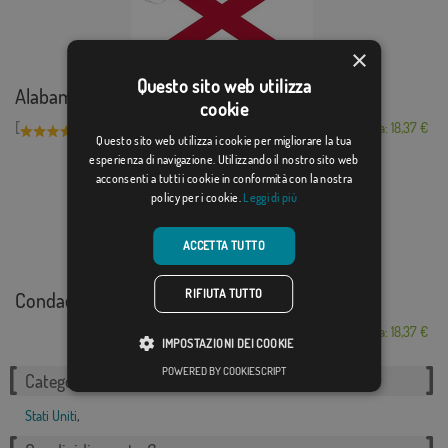
×
Questo sito web utilizza
Alabama
cookie
[
]
(1)
Da: 18,37 €
Questo sito web utilizza i cookie per migliorare la tua
esperienza di navigazione. Utilizzando il nostro sito web
acconsenti a tutti i cookie in conformità con la nostra
policy per i cookie.
Leggi di più
ACCETTA TUTTO
RIFIUTA TUTTO
Condado de Amador
Da: 18,37 €
IMPOSTAZIONI DEI COOKIE
POWERED BY COOKIESCRIPT
Categorie correlate:
Stati Uniti
,