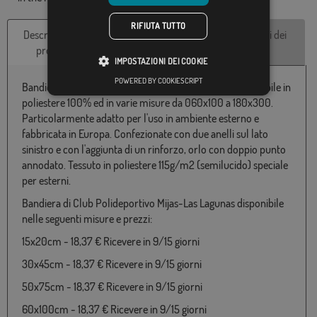
RIFIUTA TUTTO
Descrizione del
Caratteristiche
Recensioni dei
prodotto
tecniche
clienti
IMPOSTAZIONI DEI COOKIE
POWERED BY COOKIESCRIPT
Bandiera d'Club Polideportivo Mijas-Las Lagunas disponibile in
poliestere 100% ed in varie misure da 060x100 a 180x300.
Particolarmente adatto per l'uso in ambiente esterno e
fabbricata in Europa. Confezionate con due anelli sul lato
sinistro e con l'aggiunta di un rinforzo, orlo con doppio punto
annodato. Tessuto in poliestere 115g/m2 (semilucido) speciale
per esterni.
Bandiera di Club Polideportivo Mijas-Las Lagunas disponibile
nelle seguenti misure e prezzi:
15x20cm - 18,37 € Ricevere in 9/15 giorni
30x45cm - 18,37 € Ricevere in 9/15 giorni
50x75cm - 18,37 € Ricevere in 9/15 giorni
60x100cm - 18,37 € Ricevere in 9/15 giorni