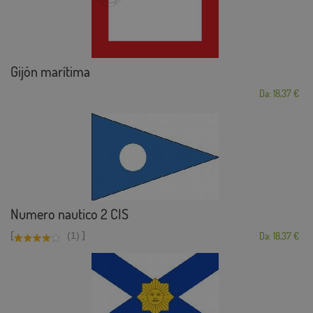
Gijón marítima
Da: 18,37 €
Numero nautico 2 CIS
[
]
(1)
Da: 18,37 €