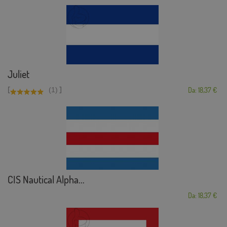
Juliet
[
]
(1)
Da: 18,37 €
CIS Nautical Alpha...
Da: 18,37 €