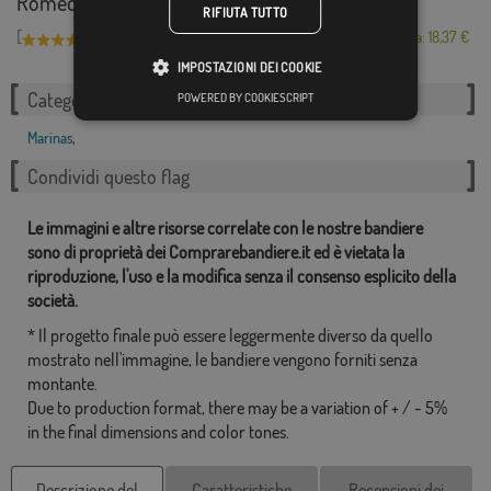
Romeo
RIFIUTA TUTTO
[
]
(1)
Da: 18,37 €
IMPOSTAZIONI DEI COOKIE
Categorie correlate:
POWERED BY COOKIESCRIPT
Marinas
,
Condividi questo flag
Le immagini e altre risorse correlate con le nostre bandiere
sono di proprietà dei Comprarebandiere.it ed è vietata la
riproduzione, l'uso e la modifica senza il consenso esplicito della
società.
* Il progetto finale può essere leggermente diverso da quello
mostrato nell'immagine, le bandiere vengono forniti senza
montante.
Due to production format, there may be a variation of + / - 5%
in the final dimensions and color tones.
Descrizione del
Caratteristiche
Recensioni dei