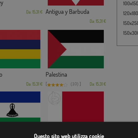
ey
100x150
Antigua y Barbuda
Da: 15,31 €
120x180
Da: 15,31 €
150x250
150x300
o
Palestina
[
]
Da: 15,31 €
(10)
Da: 15,31 €
Dubái
Questo sito web utilizza cookie