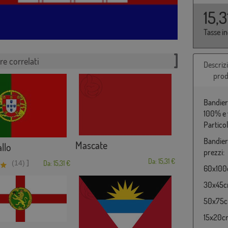
15,
Tasse i
re correlati
Descriz
prod
Bandier
100% e 
Partico
Bandier
Mascate
llo
prezzi:
Da: 15,31 €
]
(14)
Da: 15,31 €
60x100c
30x45cm
50x75cm
15x20cm