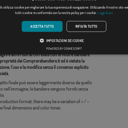
Da: 15,31 €
Da: 15,31 €
 utilizza i cookie per migliorare la tua esperienza di navigazione. Utilizzando il nostro sito 
tutti i cookie in conformità con la nostra policy per i cookie.
Leggi di più
ie correlate:
ACCETTA TUTTO
RIFIUTA TUTTO
do
,
Asia
,
idi questo flag
IMPOSTAZIONI DEI COOKIE
POWERED BY COOKIESCRIPT
ini e altre risorse correlate con le nostre bandiere
proprietà dei Comprarebandiere.it ed è vietata la
ione, l'uso e la modifica senza il consenso esplicito
cietà.
ogetto finale può essere leggermente diverso da quello
o nell'immagine, le bandiere vengono forniti senza
te.
production format, there may be a variation of + / -
he final dimensions and color tones.