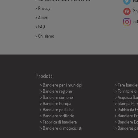
Twi
>
Privacy
Pint
>
Alberi
Ins
>
FAQ
>
Chi siamo
Prodotti
>
Bandiere per i municipi
> Fare bandie
> Bandiere regione
> Fornitore d
> Bandiere comune
> Acquista Ba
> Bandiere Europa
> Stampa Pers
> Bandiere politiche
> Pubblicità E
>
Bandiere scrittorio
> Bandiere P
> Fabbrica di bandiera
> Bandiere E
>
Bandiere di motociclisti
>
Banderas p