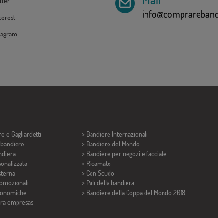
tter
info@comprarebandi
erest
tagram
re e
Gagliardetti
> Bandiere Internazionali
i bandiere
> Bandiere del Mondo
ndiera
> Bandiere per negozi e facciate
onalizzata
> Ricamato
sterna
> Con Scudo
romozionali
> Pali della bandiera
conomiche
>
Bandiere della Coppa del Mondo 2018
ara empresas