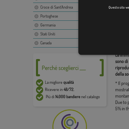
Croce di Sant'Andrea
Questo sito web
Portoghese
Categor
Germania
Del mon
Stati Uniti
Condiv
Canada
Le immag
sono di 
Perché sceglierci ___
riproduz
della so
La migliore
qualità
* Il pr
mostrat
Ricevere in
48/72.
montan
Più di
14.000 bandiere
nel catalogo
Due to 
5% in t