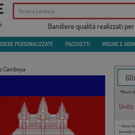
Bandiere qualità realizzati per
DIERE PERSONALIZZATE
PACCHETTI
MISURE E ABB
re Camboya
60x
Misure st
Unità:
* Giorni fe
penisola e