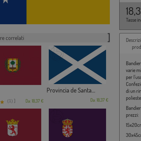
18,
Tasse i
re correlati
Descriz
prod
Bandier
varie m
per l'us
Confezio
Provincia de Santa...
di un r
poliest
Da: 18,37 €
]
(1)
Da: 18,37 €
Bandier
prezzi:
15x20cm
30x45cm