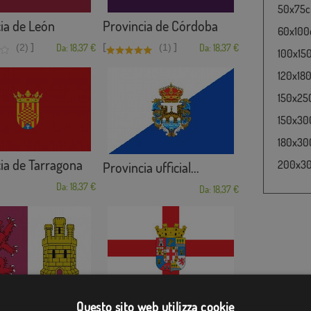
50x75cm
ia de León
Provincia de Córdoba
60x100c
]
[
]
(2)
Da: 18,37 €
(1)
Da: 18,37 €
100x150
120x180
150x250
150x300
180x300
ia de Tarragona
200x300
Provincia ufficial...
Da: 18,37 €
Da: 18,37 €
Provincia de Almería
ia de Cáceres
Questo sito web utilizza cookie