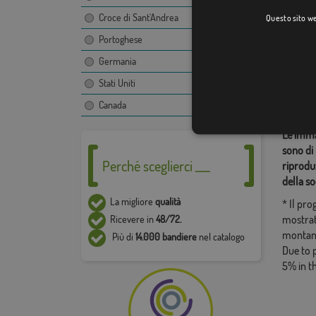
Croce di Sant'Andrea
Questo sito web
Portoghese
Categor
Germania
Province
Stati Uniti
Condiv
Canada
Le immag
sono di 
Perché sceglierci ___
riproduz
della so
La migliore
qualità
* Il pr
mostrat
Ricevere in
48/72.
montan
Più di
14.000 bandiere
nel catalogo
Due to 
5% in t