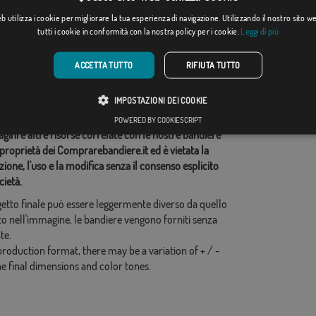
[
]
(2)
Da: 18,37 €
Da: 18,37 €
 utilizza i cookie per migliorare la tua esperienza di navigazione. Utilizzando il nostro sito 
tutti i cookie in conformità con la nostra policy per i cookie.
Leggi di più
ie correlate:
ACCETTA TUTTO
RIFIUTA TUTTO
,
idi questo flag
IMPOSTAZIONI DEI COOKIE
POWERED BY COOKIESCRIPT
ini e altre risorse correlate con le nostre bandiere
proprietà dei Comprarebandiere.it ed è vietata la
ione, l'uso e la modifica senza il consenso esplicito
cietà.
ogetto finale può essere leggermente diverso da quello
o nell'immagine, le bandiere vengono forniti senza
te.
production format, there may be a variation of + / -
he final dimensions and color tones.