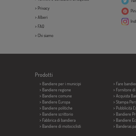
Twi
>
Privacy
Pint
>
Alberi
Ins
>
FAQ
>
Chi siamo
Prodotti
>
Bandiere per i municipi
> Fare bandie
> Bandiere regione
> Fornitore d
> Bandiere comune
> Acquista Ba
> Bandiere Europa
> Stampa Pers
> Bandiere politiche
> Pubblicità E
>
Bandiere scrittorio
> Bandiere P
> Fabbrica di bandiera
> Bandiere E
>
Bandiere di motociclisti
>
Banderas p