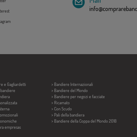
tter
info@comprarebandi
erest
tagram
re e
Gagliardetti
> Bandiere Internazionali
i bandiere
> Bandiere del Mondo
ndiera
> Bandiere per negozi e facciate
onalizzata
> Ricamato
sterna
> Con Scudo
romozionali
> Pali della bandiera
conomiche
>
Bandiere della Coppa del Mondo 2018
ara empresas