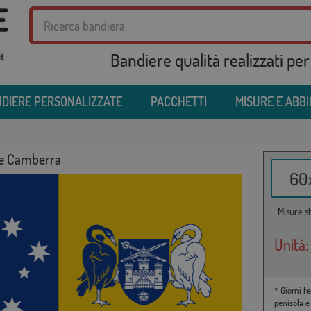
Bandiere qualità realizzati per
DIERE PERSONALIZZATE
PACCHETTI
MISURE E ABB
e Camberra
60x
Misure st
Unità:
* Giorni fe
penisola e