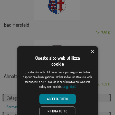
Bad Hersfeld
Da: 17,59 €
×
Questo sito web utilizza
cookie
Questo sito web utilizza i cookie per migliorare la tua
Ahnatal
esperienza di navigazione. Utilizzando il nostro sito web
acconsenti a tutti i cookie in conformità con la nostra
Da: 17,59 €
policy per i cookie.
Leggi di più
Categorie correlate:
ACCETTA TUTTO
Germania
,
RIFIUTA TUTTO