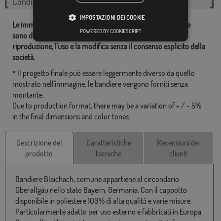
Condividi questo flag
IMPOSTAZIONI DEI COOKIE
Le immagini e altre risorse correlate con le nostre bandiere
POWERED BY COOKIESCRIPT
sono di proprietà dei Comprarebandiere.it ed è vietata la
riproduzione, l'uso e la modifica senza il consenso esplicito della
società.
* Il progetto finale può essere leggermente diverso da quello
mostrato nell'immagine, le bandiere vengono forniti senza
montante.
Due to production format, there may be a variation of + / - 5%
in the final dimensions and color tones.
Descrizione del
Caratteristiche
Recensioni dei
prodotto
tecniche
clienti
Bandiere Blaichach, comune appartiene al circondario
Oberallgäu nello stato Bayern, Germania. Con il cappotto
disponibile in poliestere 100% di alta qualitá e varie misure.
Particolarmente adatto per uso esterno e fabbricati in Europa.