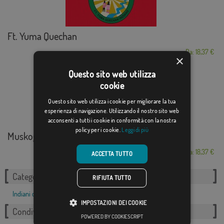
Ft. Yuma Quechan
Da: 18,37 €
×
Questo sito web utilizza
cookie
Questo sito web utilizza i cookie per migliorare la tua
esperienza di navigazione. Utilizzando il nostro sito web
acconsenti a tutti i cookie in conformità con la nostra
policy per i cookie.
Leggi di più
Muskogee Nation
Da: 18,37 €
ACCETTA TUTTO
Categorie correlate:
RIFIUTA TUTTO
Indiani d'America
,
IMPOSTAZIONI DEI COOKIE
Condividi questo flag
POWERED BY COOKIESCRIPT