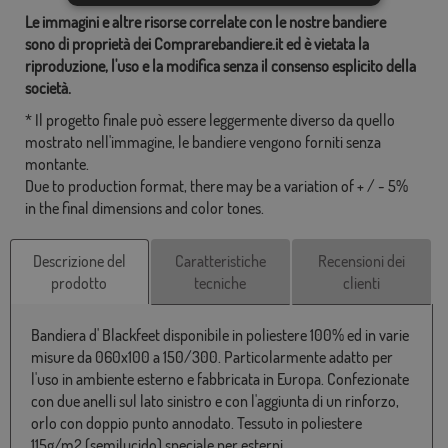
Le immagini e altre risorse correlate con le nostre bandiere
sono di proprietà dei Comprarebandiere.it ed è vietata la
riproduzione, l'uso e la modifica senza il consenso esplicito della
società.
* Il progetto finale può essere leggermente diverso da quello
mostrato nell'immagine, le bandiere vengono forniti senza
montante.
Due to production format, there may be a variation of + / - 5%
in the final dimensions and color tones.
Descrizione del
Caratteristiche
Recensioni dei
prodotto
tecniche
clienti
Bandiera d' Blackfeet disponibile in poliestere 100% ed in varie
misure da 060x100 a 150/300. Particolarmente adatto per
l'uso in ambiente esterno e fabbricata in Europa. Confezionate
con due anelli sul lato sinistro e con l'aggiunta di un rinforzo,
orlo con doppio punto annodato. Tessuto in poliestere
115g/m2 (semilucido) speciale per esterni.