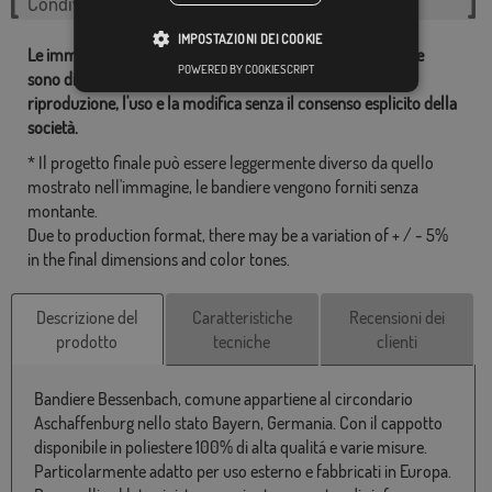
Condividi questo flag
IMPOSTAZIONI DEI COOKIE
Le immagini e altre risorse correlate con le nostre bandiere
POWERED BY COOKIESCRIPT
sono di proprietà dei Comprarebandiere.it ed è vietata la
riproduzione, l'uso e la modifica senza il consenso esplicito della
società.
* Il progetto finale può essere leggermente diverso da quello
mostrato nell'immagine, le bandiere vengono forniti senza
montante.
Due to production format, there may be a variation of + / - 5%
in the final dimensions and color tones.
Descrizione del
Caratteristiche
Recensioni dei
prodotto
tecniche
clienti
Bandiere Bessenbach, comune appartiene al circondario
Aschaffenburg nello stato Bayern, Germania. Con il cappotto
disponibile in poliestere 100% di alta qualitá e varie misure.
Particolarmente adatto per uso esterno e fabbricati in Europa.