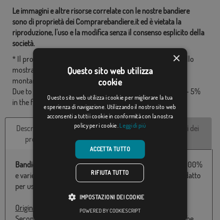
Le immagini e altre risorse correlate con le nostre bandiere
sono di proprietà dei Comprarebandiere.it ed è vietata la
riproduzione, l'uso e la modifica senza il consenso esplicito della
società.
×
* Il progetto finale può essere leggermente diverso da quello
mostrato nell'immagine, le bandiere vengono forniti senza
Questo sito web utilizza
montante.
cookie
Due to production format, there may be a variation of + / - 5%
Questo sito web utilizza i cookie per migliorare la tua
in the final dimensions and color tones.
esperienza di navigazione. Utilizzando il nostro sito web
acconsenti a tutti i cookie in conformità con la nostra
policy per i cookie.
Leggi di più
Descrizione del
Caratteristiche
Recensioni dei
prodotto
tecniche
clienti
ACCETTA TUTTO
Bandiera Austria
con il cappotto disponibile in poliestere 100%
RIFIUTA TUTTO
e varie misure da 060X100 a 150x300 Particolarmente adatto
per uso esterno e made in Europe.
IMPOSTAZIONI DEI COOKIE
Origine e Storia:
POWERED BY COOKIESCRIPT
Secondo la tradizione, il disegno di questa bandiera sarebbe