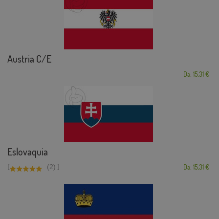
Austria C/E
Da: 15,31 €
Eslovaquia
[
]
(2)
Da: 15,31 €