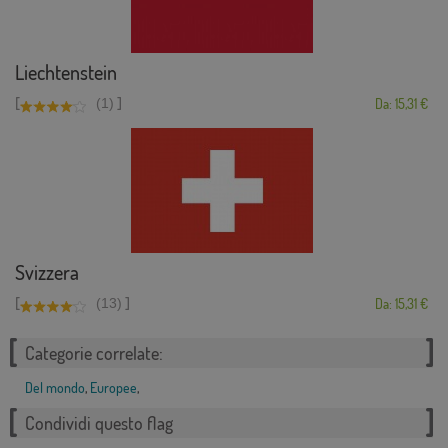
Liechtenstein
[
]
(1)
Da: 15,31 €
Svizzera
[
]
(13)
Da: 15,31 €
Categorie correlate:
Del mondo
,
Europee
,
Condividi questo flag