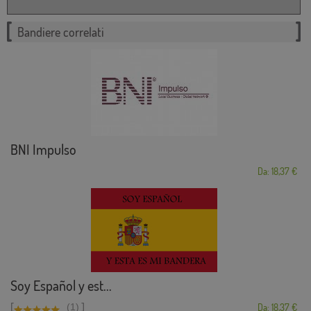
Bandiere correlati
BNI Impulso
Da: 18,37 €
Soy Español y est...
[
]
(1)
Da: 18,37 €