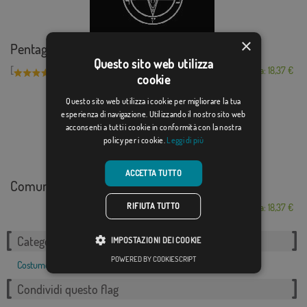
×
Pentagramma satanico
Questo sito web utilizza
[
]
(1)
Da: 18,37 €
cookie
Questo sito web utilizza i cookie per migliorare la tua
esperienza di navigazione. Utilizzando il nostro sito web
acconsenti a tutti i cookie in conformità con la nostra
policy per i cookie.
Leggi di più
ACCETTA TUTTO
Comunidad Kawasaki...
RIFIUTA TUTTO
Da: 18,37 €
Categorie correlate:
IMPOSTAZIONI DEI COOKIE
POWERED BY COOKIESCRIPT
Costume
,
Condividi questo flag