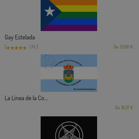
Gay Estelada
[
]
(3)
Da: 22,60 €
La Línea de la Co...
Da: 18,37 €