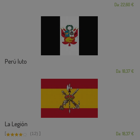
Da: 22,60 €
Perú luto
Da: 18,37 €
La Legión
[
]
(12)
Da: 18,37 €