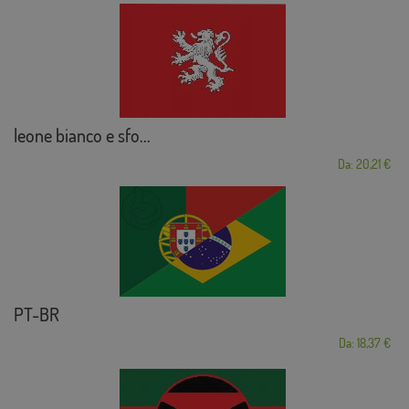
leone bianco e sfo...
Da: 20,21 €
PT-BR
Da: 18,37 €