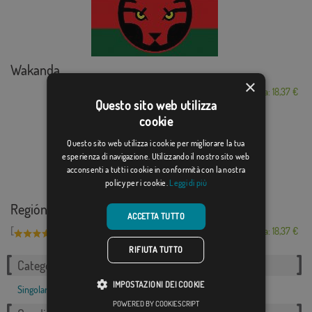
Wakanda
×
Da: 18,37 €
Questo sito web utilizza
cookie
Questo sito web utilizza i cookie per migliorare la tua
esperienza di navigazione. Utilizzando il nostro sito web
acconsenti a tutti i cookie in conformità con la nostra
policy per i cookie.
Leggi di più
Región de León
ACCETTA TUTTO
[
]
(8)
Da: 18,37 €
RIFIUTA TUTTO
Categorie correlate:
IMPOSTAZIONI DEI COOKIE
Singolare
,
POWERED BY COOKIESCRIPT