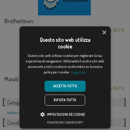
Brothertown
×
Da: 18,37 €
Questo sito web utilizza
cookie
Questo sito web utilizza i cookie per migliorare la tua
esperienza di navigazione. Utilizzando il nostro sito web
acconsenti a tutti i cookie in conformità con la nostra
policy per i cookie.
Leggi di più
Maisiti
ACCETTA TUTTO
Da: 18,37 €
RIFIUTA TUTTO
Categorie correlate:
Indiani d'America
,
IMPOSTAZIONI DEI COOKIE
Condividi questo flag
POWERED BY COOKIESCRIPT