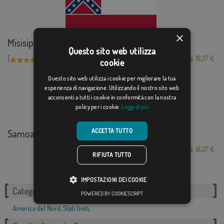
×
Misisipi
Questo sito web utilizza
[
]
(2)
Da: 18,37 €
cookie
Questo sito web utilizza i cookie per migliorare la tua
esperienza di navigazione. Utilizzando il nostro sito web
acconsenti a tutti i cookie in conformità con la nostra
policy per i cookie.
Leggi di più
Samoa Americana
ACCETTA TUTTO
Da: 18,37 €
RIFIUTA TUTTO
IMPOSTAZIONI DEI COOKIE
Categorie correlate:
POWERED BY COOKIESCRIPT
America del Nord
,
Stati Uniti
,