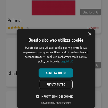
Da:
15,31
€
Polonia
EN STOCK
/ 6
×
Questo sito web utilizza cookie
Questo sito web utilizza i cookie per migliorare la tua
esperienza di navigazione. Utilizzando il nostro sito web
acconsenti a tutti i cookie in conformità con la nostra
policy per i cookie.
Leggi di più
Da:
15,31
€
Chad
ACCETTA TUTTO
RIFIUTA TUTTO
IMPOSTAZIONI DEI COOKIE
POWERED BY COOKIESCRIPT