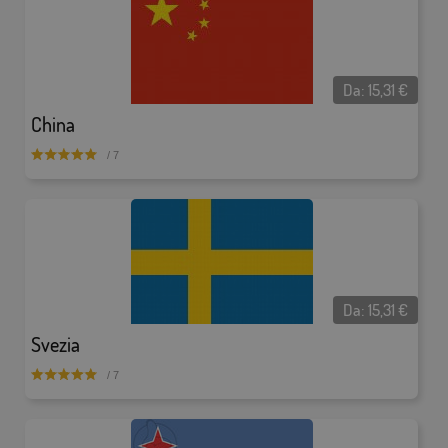
Da:
15,31
€
China
/ 7
Da:
15,31
€
Svezia
/ 7