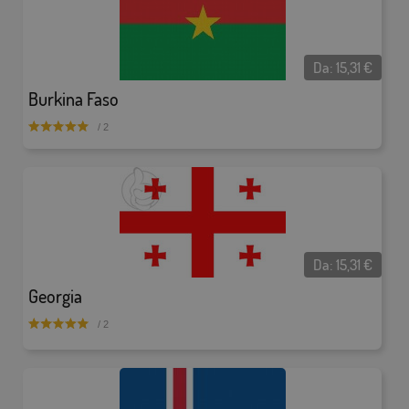
Da:
15,31
€
Burkina Faso
/ 2
Da:
15,31
€
Georgia
/ 2