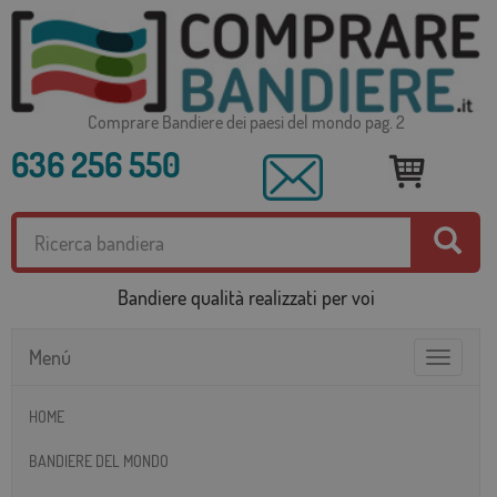
Comprare Bandiere dei paesi del mondo pag. 2
636 256 550
Bandiere qualità realizzati per voi
Menú
Toggle
navigatio
HOME
BANDIERE DEL MONDO