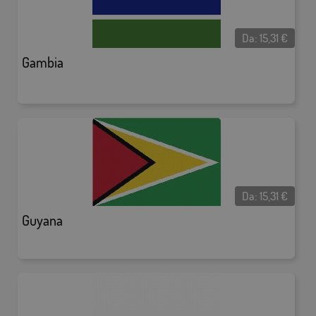
Da:
15,31
€
Gambia
Da:
15,31
€
Guyana