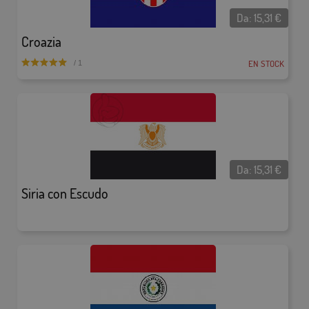
Da:
15,31
€
Croazia
EN STOCK
/ 1
Da:
15,31
€
Siria con Escudo