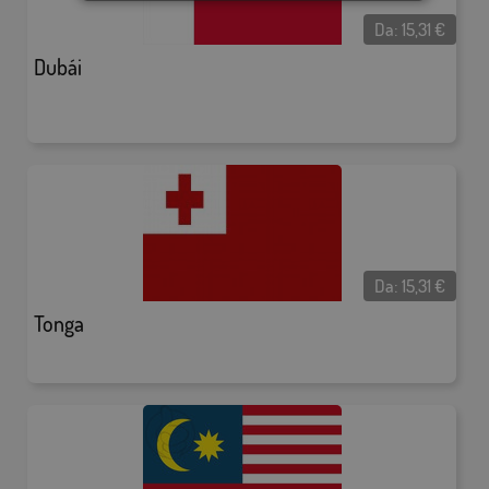
Da:
15,31
€
Dubái
Da:
15,31
€
Tonga