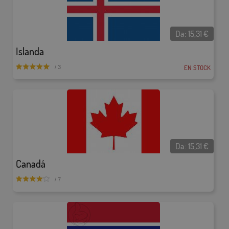
Da:
15,31
€
Islanda
EN STOCK
/ 3
Da:
15,31
€
Canadá
/ 7