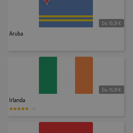
Da:
15,31
€
Aruba
Da:
15,31
€
Irlanda
/ 7