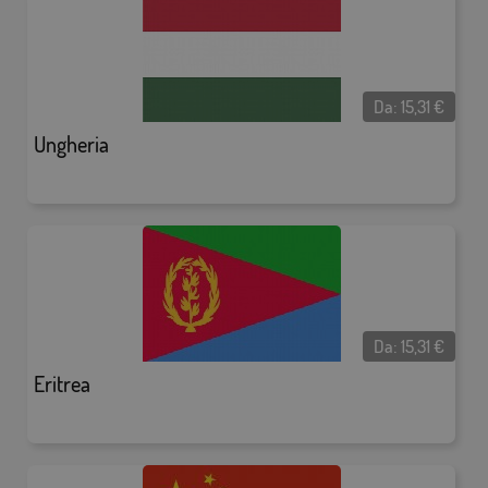
Da:
15,31
€
Ungheria
Da:
15,31
€
Eritrea