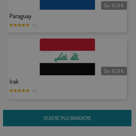
Da:
15,31
€
Paraguay
/ 1
Da:
15,31
€
Irak
/ 1
VEDERE PUÙ BANDIERE