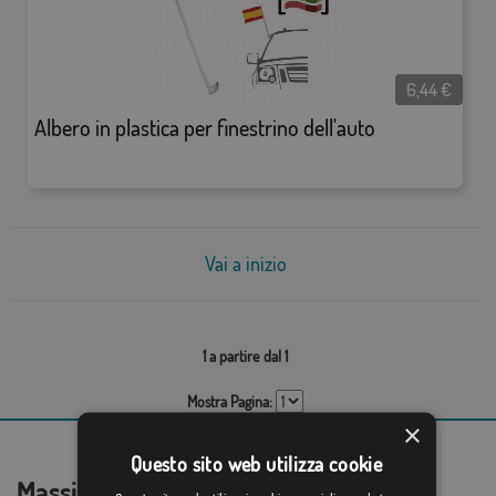
6,44
€
Albero in plastica per finestrino dell'auto
Vai a inizio
1 a partire dal 1
Mostra Pagina:
×
Questo sito web utilizza cookie
Massima sicurezza per i suoi acquisti