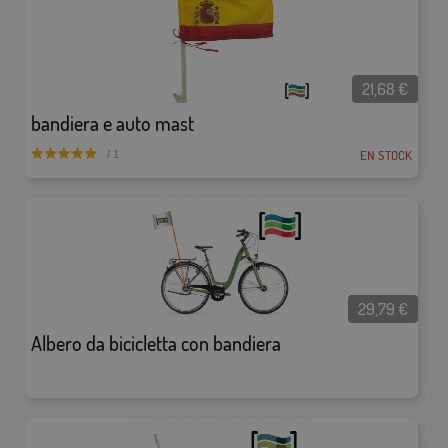
21,68
€
bandiera e auto mast
EN STOCK
/ 1
29,79
€
Albero da bicicletta con bandiera